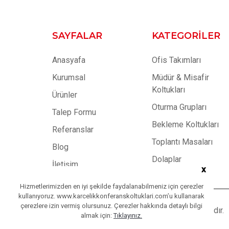
SAYFALAR
KATEGORILER
Anasyafa
Ofis Takımları
Kurumsal
Müdür & Misafir
Koltukları
Ürünler
Oturma Grupları
Talep Formu
Bekleme Koltukları
Referanslar
Toplantı Masaları
Blog
Dolaplar
İletişim
x
Hizmetlerimizden en iyi şekilde faydalanabilmeniz için çerezler
kullanıyoruz. www.karcelikkonferanskoltuklari.com’u kullanarak
çerezlere izin vermiş olursunuz. Çerezler hakkında detaylı bilgi
Copyright © 2023
Karçelik
| Tüm Hakları Saklıdır.
almak için:
Tıklayınız.