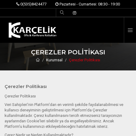
0(535)8424477
Pazartesi - Cumartesi: 08:30 - 19:00
İ
ÇEREZLER POLITIKASI
Kurumsal
Çerezler Politikası
Çerezler Politikası
Çerezler Politikası
Veri Sahipleri'nin Platform'dan en verimli şekilde faydalanabilmesi ve
kullanıcı deneyiminin geliştirilmesi için Platform'da Çerezler
kullanılmaktadır. Çerez kullanılmasını tercih etmezseniz tarayıcınızın
ayarlarından Cookie'leri silebilir ya da engelleyebilirsiniz. Ancak
Platform'u kullanımınızı etkileyebileceğini hatırlatmak isteriz.
Çerez Nedir ve Neden Kullanılmaktadır?