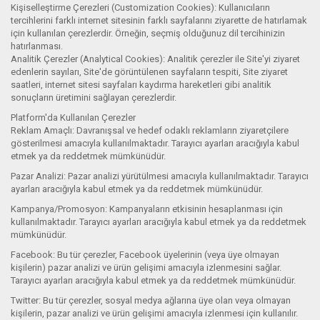
Kişiselleştirme Çerezleri (Customization Cookies): Kullanıcıların
tercihlerini farklı internet sitesinin farklı sayfalarını ziyarette de hatırlamak
için kullanılan çerezlerdir. Örneğin, seçmiş olduğunuz dil tercihinizin
hatırlanması.
Analitik Çerezler (Analytical Cookies): Analitik çerezler ile Site'yi ziyaret
edenlerin sayıları, Site'de görüntülenen sayfaların tespiti, Site ziyaret
saatleri, internet sitesi sayfaları kaydırma hareketleri gibi analitik
sonuçların üretimini sağlayan çerezlerdir.
Platform'da Kullanılan Çerezler
Reklam Amaçlı: Davranışsal ve hedef odaklı reklamların ziyaretçilere
gösterilmesi amacıyla kullanılmaktadır. Tarayıcı ayarları aracığıyla kabul
etmek ya da reddetmek mümkünüdür.
Pazar Analizi: Pazar analizi yürütülmesi amacıyla kullanılmaktadır. Tarayıcı
ayarları aracığıyla kabul etmek ya da reddetmek mümkünüdür.
Kampanya/Promosyon: Kampanyaların etkisinin hesaplanması için
kullanılmaktadır. Tarayıcı ayarları aracığıyla kabul etmek ya da reddetmek
mümkünüdür.
Facebook: Bu tür çerezler, Facebook üyelerinin (veya üye olmayan
kişilerin) pazar analizi ve ürün gelişimi amacıyla izlenmesini sağlar.
Tarayıcı ayarları aracığıyla kabul etmek ya da reddetmek mümkünüdür.
Twitter: Bu tür çerezler, sosyal medya ağlarına üye olan veya olmayan
kişilerin, pazar analizi ve ürün gelişimi amacıyla izlenmesi için kullanılır.