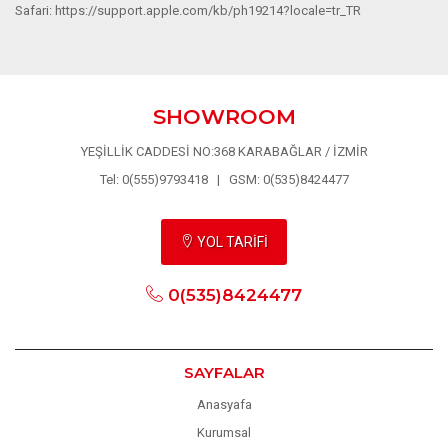
Safari: https://support.apple.com/kb/ph19214?locale=tr_TR
SHOWROOM
YEŞİLLİK CADDESİ NO:368 KARABAĞLAR / İZMİR
Tel: 0(555)9793418 | GSM: 0(535)8424477
YOL TARİFİ
0(535)8424477
SAYFALAR
Anasyafa
Kurumsal