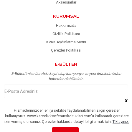
Aksesuarlar
KURUMSAL
Hakkımızda
Gizlilik Politikası
KVKK Aydınlatma Metni
Çerezler Politikası
E-BÜLTEN
E-Bülten'imize ücretsiz kayıt olup kampanya ve yeni ürünlerimizden
haberdar olabilirsiniz.
x
Copyright © 2023
Karçelik
| Tüm Hakları Saklıdır.
Hizmetlerimizden en iyi şekilde faydalanabilmeniz için çerezler
kullanıyoruz. www.karcelikkonferanskoltuklari.com’u kullanarak çerezlere
izin vermiş olursunuz. Çerezler hakkında detaylı bilgi almak için:
Tıklayınız.