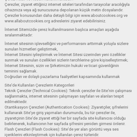
Çerezler, ziyaret ettiğiniz internet siteleri tarafından tarayıcılar aracılığıyla
cihazınıza veya ağ sunucusuna depolanan küçük metin dosyalarıdır.
Çerezler konusundan daha detaylı bilgi için www.aboutcookies.org ve
www.allaboutcookies.org adreslerini ziyaret edebilirisiniz.
İnternet Sitemizde çerez kullanılmasının başlıca amaçları aşağıda
sıralanmaktadır:
İnternet sitesinin işlevselliğini ve performansını arttırmak yoluyla sizlere
sunulan hizmetleri geliştirmek,
İnternet Sitesini iyileştirmek ve İnternet Sitesi üzerinden yeni özellikler
sunmak ve sunulan özellikleri sizlerin tercihlerine göre kişiselleştirmek;
İnternet Sitesinin, sizin ve Şirketimizin hukuki ve ticari güvenliğinin
teminini sağlamak.
Doğrudan ve dolaylı pazarlama faaliyetleri kapsamında kullanmak
Site'de Kullanılan Çerezlerin Kategorileri
Teknik Çerezler (Technical Cookies): Teknik çerezler ile Site'nin çalışması
sağlanmakta, internet sitesinin çalışmayan sayfaları ve alanları tespit
edilmektedir.
Otantikasyon Çerezleri (Authentication Cookies): Ziyaretçiler, şifrelerini
kullanarak Site'ye giriş yapmaları durumunda, bu tür çerezler ile,
ziyaretçinin Site'de ziyaret ettiği her bir sayfada site kullanıcısı olduğu
belirlenerek, kullanıcının her sayfada şifresini yeniden girmesi önlenir.
Flash Çerezleri (Flash Cookies): Site'de yer alan görüntü veya ses
içeriklerini etkinleştirmek için kullanılan çerez türleridir.