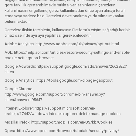
göre farklılık gösterebilmekle birlikte, veri sahiplerinin çerezlerin
kullanılmasını engelleme, çerez kullanılmadan önce uyarı almayı tercih
etme veya sadece bazı Çerezleri devre bırakma ya da silme imkanları
bulunmaktadır.
Çerezlere ilişkin tercihlerin, kullanıcının Platform'a erişim sağladığı her bir
cihaz özelinde ayrı ayrı yapılması gerekebilecektir.
Adobe Analytics: http://www.adobe.com/uk/privacy/opt-out.html
AOL: https://help.aol.com/articles/restore-security-settings-and-enable-
cookie-settings-on-browser
Google Adwords: https://support.google.com/ads/answer/2662922?
hl=en
Google Analytics: https://tools.google.com/dlpage/gaoptout
Google Chrome:
http://www.google.com/support/chrome/bin/answer.py?
hl=en&answer=95647
Internet Explorer: https://support.microsoft.com/en-
us/help/17442/windows-internet-explorer-delete-manage-cookies
MozillaFirefox: http://support.mozilla.com/en-US/kb/Cookies
Opera: http://www.opera.com/browser/tutorials/security/privacy/