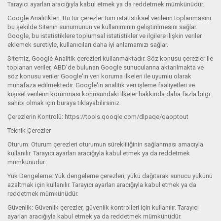
Tarayıcı ayarları aracığıyla kabul etmek ya da reddetmek mümkünüdür.
Google Analitikleri: Bu tür çerezler tüm istatistiksel verilerin toplanmasını
bu şekilde Sitenin sunumunun ve kullanımının geliştirilmesini sağlar.
Google, bu istatistiklere toplumsal istatistikler ve ilgilere ilişkin veriler
eklemek suretiyle, kullanıcıları daha iyi anlamamızı sağlar.
Sitemiz, Google Analitik çerezleri kullanmaktadır. Söz konusu çerezler ile
toplanan veriler, ABD'de bulunan Google sunucularına aktarılmakta ve
söz konusu veriler Google'ın veri koruma ilkeleri ile uyumlu olarak
muhafaza edilmektedir. Google'ın analitik veri işleme faaliyetleri ve
kişisel verilerin korunması konusundaki ilkeler hakkında daha fazla bilgi
sahibi olmak için buraya tıklayabilirsiniz.
Çerezlerin Kontrolü: https://tools.qooqle.com/dlpaqe/qaoptout
Teknik Çerezler
Oturum: Oturum çerezleri oturumun sürekliliğinin sağlanması amacıyla
kullanılır. Tarayıcı ayarları aracığıyla kabul etmek ya da reddetmek
mümkünüdür.
Yük Dengeleme: Yük dengeleme çerezleri, yükü dağıtarak sunucu yükünü
azaltmak için kullanılır. Tarayıcı ayarları aracığıyla kabul etmek ya da
reddetmek mümkünüdür.
Güvenlik: Güvenlik çerezler, güvenlik kontrolleri için kullanılır. Tarayıcı
ayarları aracığıyla kabul etmek ya da reddetmek mümkünüdür.