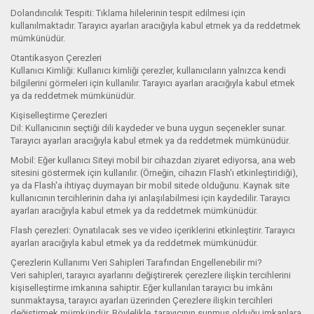
Dolandırıcılık Tespiti: Tıklama hilelerinin tespit edilmesi için
kullanılmaktadır. Tarayıcı ayarları aracığıyla kabul etmek ya da reddetmek
mümkünüdür.
Otantikasyon Çerezleri
Kullanıcı Kimliği: Kullanıcı kimliği çerezler, kullanıcıların yalnızca kendi
bilgilerini görmeleri için kullanılır. Tarayıcı ayarları aracığıyla kabul etmek
ya da reddetmek mümkünüdür.
Kişiselleştirme Çerezleri
Dil: Kullanıcının seçtiği dili kaydeder ve buna uygun seçenekler sunar.
Tarayıcı ayarları aracığıyla kabul etmek ya da reddetmek mümkünüdür.
Mobil: Eğer kullanıcı Siteyi mobil bir cihazdan ziyaret ediyorsa, ana web
sitesini göstermek için kullanılır. (Örneğin, cihazın Flash'ı etkinleştiridiği),
ya da Flash'a ihtiyaç duymayan bir mobil sitede olduğunu. Kaynak site
kullanıcının tercihlerinin daha iyi anlaşılabilmesi için kaydedilir. Tarayıcı
ayarları aracığıyla kabul etmek ya da reddetmek mümkünüdür.
Flash çerezleri: Oynatılacak ses ve video içeriklerini etkinleştirir. Tarayıcı
ayarları aracığıyla kabul etmek ya da reddetmek mümkünüdür.
Çerezlerin Kullanımı Veri Sahipleri Tarafından Engellenebilir mi?
Veri sahipleri, tarayıcı ayarlarını değiştirerek çerezlere ilişkin tercihlerini
kişiselleştirme imkanına sahiptir. Eğer kullanılan tarayıcı bu imkânı
sunmaktaysa, tarayıcı ayarları üzerinden Çerezlere ilişkin tercihleri
değiştirmek mümkündür. Böylelikle, tarayıcının sunmuş olduğu imkanlara