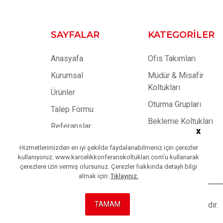
SAYFALAR
KATEGORILER
Anasyafa
Ofis Takımları
Kurumsal
Müdür & Misafir
Koltukları
Ürünler
Oturma Grupları
Talep Formu
Bekleme Koltukları
Referanslar
x
Toplantı Masaları
Blog
Hizmetlerimizden en iyi şekilde faydalanabilmeniz için çerezler
Dolaplar
kullanıyoruz. www.karcelikkonferanskoltuklari.com’u kullanarak
İletişim
çerezlere izin vermiş olursunuz. Çerezler hakkında detaylı bilgi
almak için:
Tıklayınız.
TAMAM
Copyright © 2023
Karçelik
| Tüm Hakları Saklıdır.