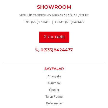
SHOWROOM
YEŞİLLİK CADDESİ NO:368 KARABAĞLAR / İZMİR
Tel: 0(555)9793418 | GSM: 0(535)8424477
YOL TARİFİ
0(535)8424477
SAYFALAR
Anasyafa
Kurumsal
Ürünler
Talep Formu
Referanslar