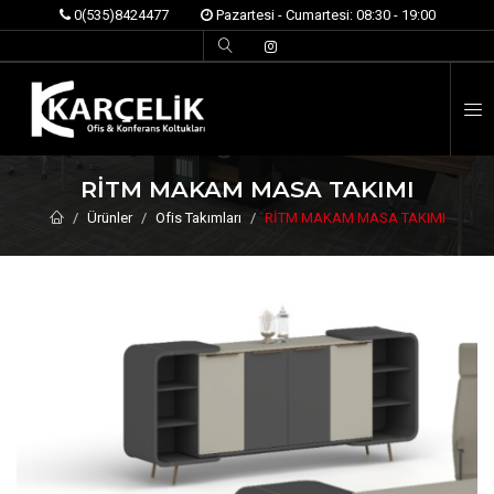
0(535)8424477
Pazartesi - Cumartesi: 08:30 - 19:00
İ
RİTM MAKAM MASA TAKIMI
Ürünler
Ofis Takımları
RİTM MAKAM MASA TAKIMI