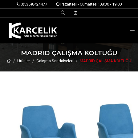
0(535)8424477
Pazartesi - Cumartesi: 08:30 - 19:00
İ
MADRID ÇALIŞMA KOLTUĞU
Ürünler
Çalışma Sandalyeleri
MADRID ÇALIŞMA KOLTUĞU