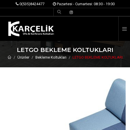
0(535)8424477
Pazartesi - Cumartesi: 08:30 - 19:00
İ
LETGO BEKLEME KOLTUKLARI
Ürünler
Bekleme Koltukları
LETGO BEKLEME KOLTUKLARI