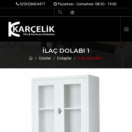
0(535)8424477
Pazartesi - Cumartesi: 08:30 - 19:00
İ
İLAÇ DOLABI 1
Ürünler
Dolaplar
İLAÇ DOLABI 1