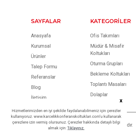
SAYFALAR
KATEGORILER
Anasyafa
Ofis Takımları
Kurumsal
Müdür & Misafir
Koltukları
Ürünler
Oturma Grupları
Talep Formu
Bekleme Koltukları
Referanslar
Toplantı Masaları
Blog
Dolaplar
İletişim
x
Hizmetlerimizden en iyi şekilde faydalanabilmeniz için çerezler
kullanıyoruz. www.karcelikkonferanskoltuklari.com’u kullanarak
çerezlere izin vermiş olursunuz. Çerezler hakkında detaylı bilgi
Copyright © 2023
Karçelik
| Tüm Hakları Saklıdır.
almak için:
Tıklayınız.