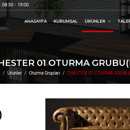
 08:30 - 19:00
ANASAYFA
KURUMSAL
ÜRÜNLER
TALE
HESTER 01 OTURMA GRUBU(
Ürünler
Oturma Grupları
CHESTER 01 OTURMA GRUBU(
)