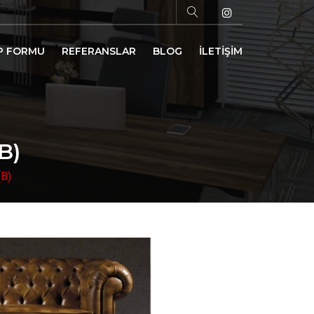
P FORMU
REFERANSLAR
BLOG
İLETİŞİM
B)
B)