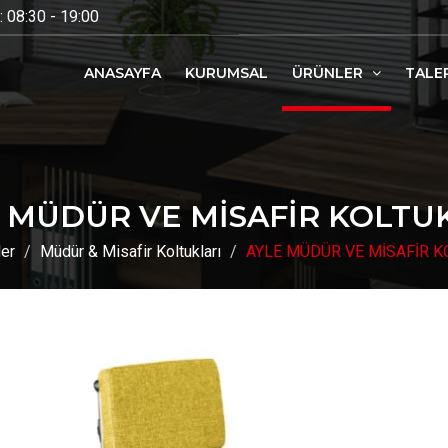
 08:30 - 19:00
ANASAYFA
KURUMSAL
ÜRÜNLER
TALE
 MÜDÜR VE MİSAFİR KOLTU
ler
Müdür & Misafir Koltukları
AYLE MÜDÜR VE MİSAFİR K