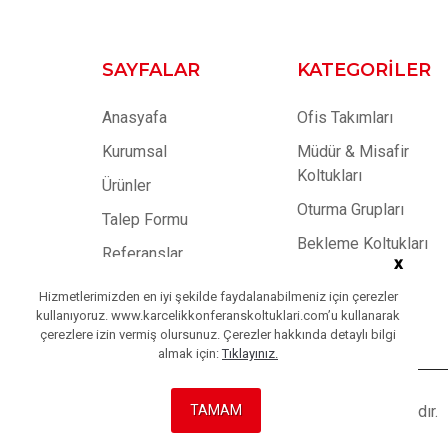
SAYFALAR
KATEGORILER
Anasyafa
Ofis Takımları
Kurumsal
Müdür & Misafir
Koltukları
Ürünler
Oturma Grupları
Talep Formu
Bekleme Koltukları
Referanslar
x
Toplantı Masaları
Blog
Hizmetlerimizden en iyi şekilde faydalanabilmeniz için çerezler
Dolaplar
kullanıyoruz. www.karcelikkonferanskoltuklari.com’u kullanarak
İletişim
çerezlere izin vermiş olursunuz. Çerezler hakkında detaylı bilgi
almak için:
Tıklayınız.
TAMAM
Copyright © 2023
Karçelik
| Tüm Hakları Saklıdır.