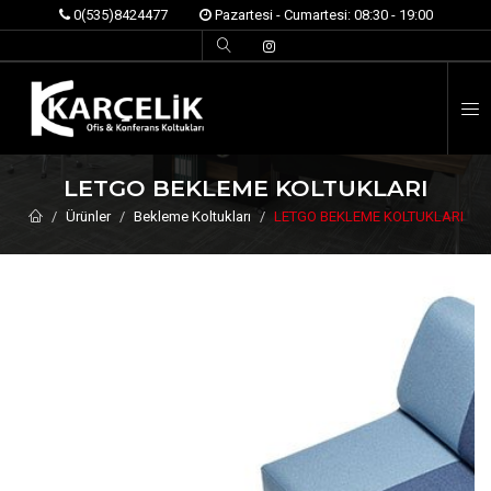
0(535)8424477
Pazartesi - Cumartesi: 08:30 - 19:00
İ
LETGO BEKLEME KOLTUKLARI
Ürünler
Bekleme Koltukları
LETGO BEKLEME KOLTUKLARI