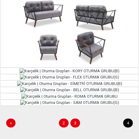
«
2
3
4