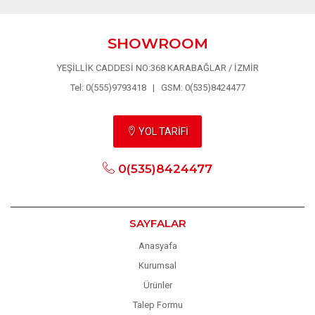
SHOWROOM
YEŞİLLİK CADDESİ NO:368 KARABAĞLAR / İZMİR
Tel: 0(555)9793418 | GSM: 0(535)8424477
YOL TARİFİ
0(535)8424477
SAYFALAR
Anasyafa
Kurumsal
Ürünler
Talep Formu