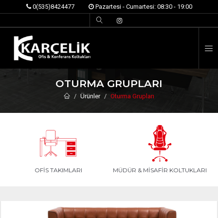
0(535)8424477
Pazartesi - Cumartesi: 08:30 - 19:00
İ
OTURMA GRUPLARI
Ürünler
Oturma Grupları
OFIS TAKIMLARI
MÜDÜR & MISAFIR KOLTUKLARI