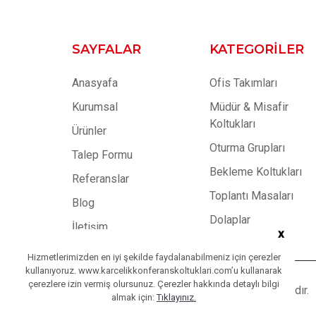
SAYFALAR
KATEGORILER
Anasyafa
Ofis Takımları
Kurumsal
Müdür & Misafir
Koltukları
Ürünler
Oturma Grupları
Talep Formu
Bekleme Koltukları
Referanslar
Toplantı Masaları
Blog
Dolaplar
İletişim
x
Hizmetlerimizden en iyi şekilde faydalanabilmeniz için çerezler
kullanıyoruz. www.karcelikkonferanskoltuklari.com’u kullanarak
çerezlere izin vermiş olursunuz. Çerezler hakkında detaylı bilgi
Copyright © 2023
Karçelik
| Tüm Hakları Saklıdır.
almak için:
Tıklayınız.