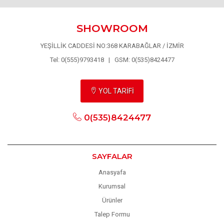
SHOWROOM
YEŞİLLİK CADDESİ NO:368 KARABAĞLAR / İZMİR
Tel: 0(555)9793418 | GSM: 0(535)8424477
YOL TARİFİ
0(535)8424477
SAYFALAR
Anasyafa
Kurumsal
Ürünler
Talep Formu