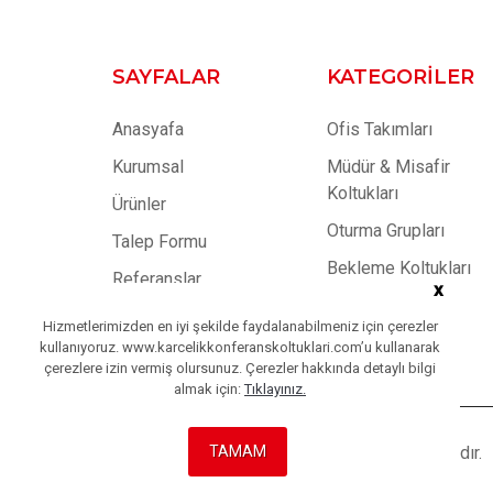
SAYFALAR
KATEGORILER
Anasyafa
Ofis Takımları
Kurumsal
Müdür & Misafir
Koltukları
Ürünler
Oturma Grupları
Talep Formu
Bekleme Koltukları
Referanslar
x
Toplantı Masaları
Blog
Hizmetlerimizden en iyi şekilde faydalanabilmeniz için çerezler
Dolaplar
kullanıyoruz. www.karcelikkonferanskoltuklari.com’u kullanarak
İletişim
çerezlere izin vermiş olursunuz. Çerezler hakkında detaylı bilgi
almak için:
Tıklayınız.
TAMAM
Copyright © 2023
Karçelik
| Tüm Hakları Saklıdır.