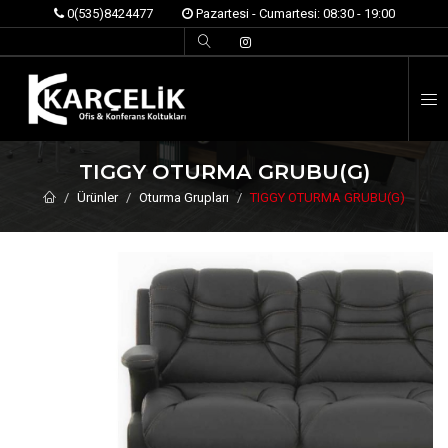
0(535)8424477
Pazartesi - Cumartesi: 08:30 - 19:00
İ
TIGGY OTURMA GRUBU(G)
Ürünler
Oturma Grupları
TIGGY OTURMA GRUBU(G)