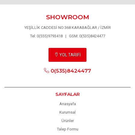
SHOWROOM
YEŞİLLİK CADDESİ NO:368 KARABAĞLAR / İZMİR
Tel: 0(555)9793418 | GSM: 0(535)8424477
YOL TARİFİ
0(535)8424477
SAYFALAR
Anasyafa
Kurumsal
Ürünler
Talep Formu