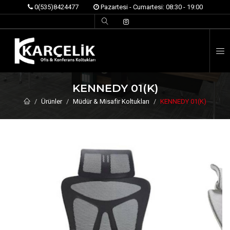
0(535)8424477
Pazartesi - Cumartesi: 08:30 - 19:00
İ
KENNEDY 01(K)
Ürünler
Müdür & Misafir Koltukları
KENNEDY 01(K)