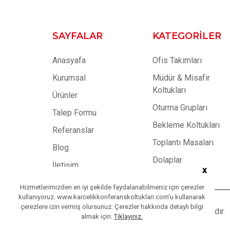
SAYFALAR
KATEGORILER
Anasyafa
Ofis Takımları
Kurumsal
Müdür & Misafir
Koltukları
Ürünler
Oturma Grupları
Talep Formu
Bekleme Koltukları
Referanslar
Toplantı Masaları
Blog
Dolaplar
İletişim
x
Hizmetlerimizden en iyi şekilde faydalanabilmeniz için çerezler
kullanıyoruz. www.karcelikkonferanskoltuklari.com’u kullanarak
çerezlere izin vermiş olursunuz. Çerezler hakkında detaylı bilgi
Copyright © 2023
Karçelik
| Tüm Hakları Saklıdır.
almak için:
Tıklayınız.