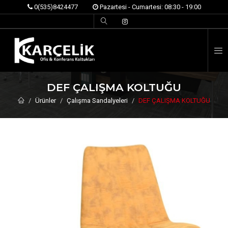
0(535)8424477
Pazartesi - Cumartesi: 08:30 - 19:00
İ
DEF ÇALIŞMA KOLTUĞU
Ürünler
Çalışma Sandalyeleri
DEF ÇALIŞMA KOLTUĞU